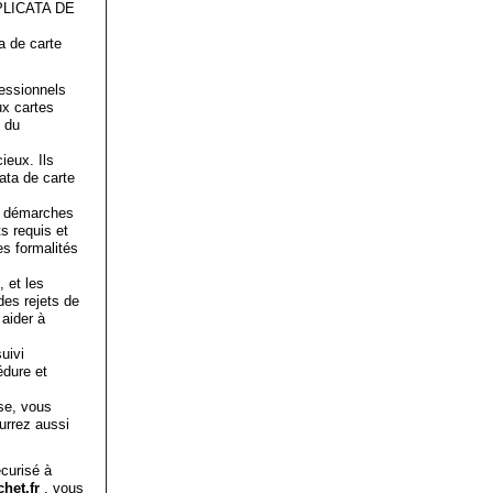
LICATA DE
a de carte
fessionnels
ux cartes
g du
ieux. Ils
ata de carte
es démarches
s requis et
s formalités
 et les
des rejets de
aider à
uivi
édure et
ise, vous
urrez aussi
écurisé à
chet.fr
, vous