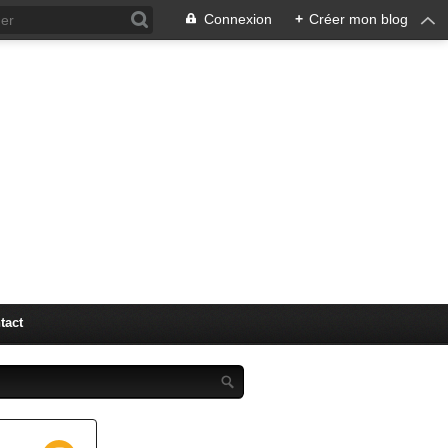
Connexion
+
Créer mon blog
en
grise
e guide dédié à l’importation
obile, et vous guidera comment
avec le certificat de conformité
tact