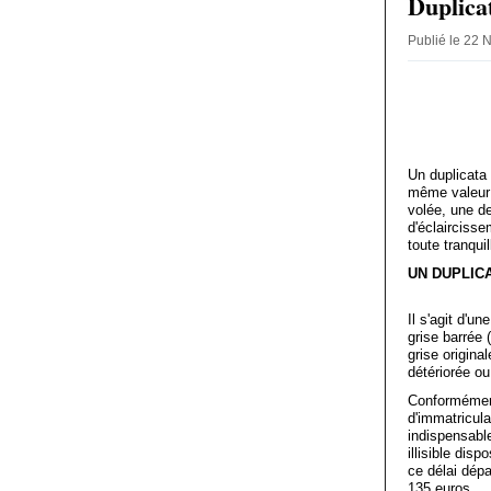
Duplica
Publié le 22 
Un duplicata 
même valeur q
volée, une d
d'éclaircisse
toute tranquill
UN DUPLICA
Il s'agit d'u
grise barrée 
grise origina
détériorée ou
Conformément 
d'immatricula
indispensable
illisible dis
ce délai dépa
135 euros.