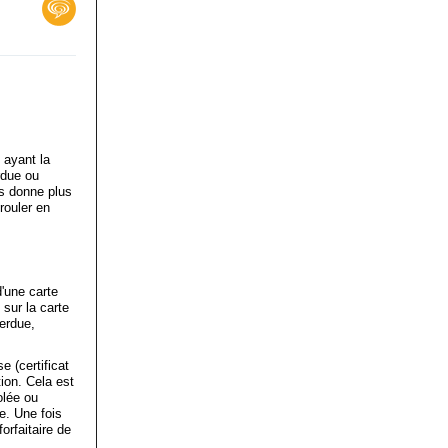
 ayant la
rdue ou
us donne plus
rouler en
d'une carte
 sur la carte
perdue,
 (certificat
tion. Cela est
olée ou
se. Une fois
orfaitaire de