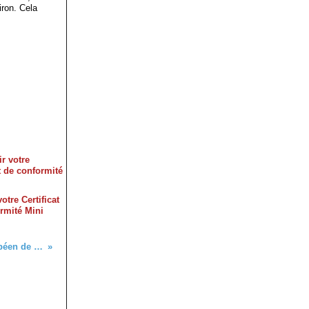
iron. Cela
otre Certificat
rmité Mini
Le certificat de conformité européen de type CE