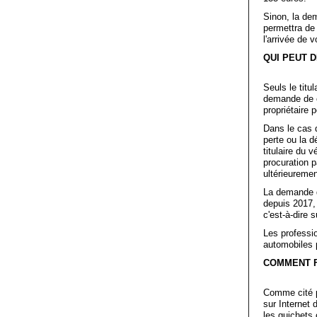
Sinon, la dem
permettra de 
l'arrivée de 
QUI PEUT 
Seuls le titu
demande de ca
propriétaire 
Dans le cas d
perte ou la d
titulaire du 
procuration 
ultérieuremen
La demande de
depuis 2017, 
c'est-à-dire s
Les professi
automobiles 
COMMENT F
Comme cité 
sur Internet
les guichets 