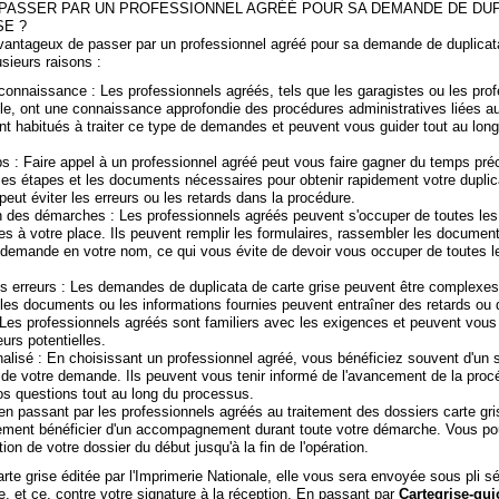
PASSER PAR UN PROFESSIONNEL AGRÉÉ POUR SA DEMANDE DE DUP
SE ?
 avantageux de passer par un professionnel agréé pour sa demande de duplicat
usieurs raisons :
connaissance : Les professionnels agréés, tels que les garagistes ou les pro
ile, ont une connaissance approfondie des procédures administratives liées a
ont habitués à traiter ce type de demandes et peuvent vous guider tout au lon
s : Faire appel à un professionnel agréé peut vous faire gagner du temps préc
les étapes et les documents nécessaires pour obtenir rapidement votre duplic
 peut éviter les erreurs ou les retards dans la procédure.
on des démarches : Les professionnels agréés peuvent s'occuper de toutes l
es à votre place. Ils peuvent remplir les formulaires, rassembler les document
 demande en votre nom, ce qui vous évite de devoir vous occuper de toutes le
s erreurs : Les demandes de duplicata de carte grise peuvent être complexes,
les documents ou les informations fournies peuvent entraîner des retards ou 
Les professionnels agréés sont familiers avec les exigences et peuvent vous 
eurs potentielles.
alisé : En choisissant un professionnel agréé, vous bénéficiez souvent d'un s
 de votre demande. Ils peuvent vous tenir informé de l'avancement de la proc
os questions tout au long du processus.
 en passant par les professionnels agréés au traitement des dossiers carte gr
ement bénéficier d'un accompagnement durant toute votre démarche. Vous po
tion de votre dossier du début jusqu'à la fin de l'opération.
arte grise éditée par l'Imprimerie Nationale, elle vous sera envoyée sous pli s
e, et ce, contre votre signature à la réception. En passant par
Cartegrise-gui