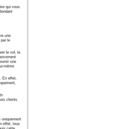
oire qui vous
ttendant
ire une
 par le
er le vol, la
inancement
ournir une
 lui-même
. En effet,
niquement,
ts
rs clients.
s uniquement
 effet, tous
puis cette