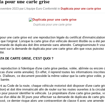
ta pour une carte grise
Novembre 2023 par L'équipe Euro Conformité in
Duplicata pour une carte grise
Duplicata pour une carte grise
pour une carte grise est une reproduction légale du certificat d'immatriculation
ue l'original. Lorsque la carte grise d'un véhicule devient illisible ou a été pe
emande de duplicata doit être entamée sans attendre. Cartegriseminute.fr vo
ment sur la demande de duplicata pour une carte grise afin que vous puissiez 
ité.
TA DE CARTE GRISE, C'EST QUOI ?
ne reproduction à l'identique d'une carte grise perdue, volée, abîmée ou encore 
(cas d'une vente annulée). En effet, il reprend toutes les informations inscrites
le. D'ailleurs, ce document possède la même valeur que la carte grise volée, 
 barrée.
au Code de la route, chaque véhicule motorisé doit disposer d'une carte grise
tion) et doit être immatriculé afin de rouler sur les routes ouvertes à la circula
 pour pouvoir identifier le véhicule. Le propriétaire d'une carte grise perdue, v
pose d'un délai de 30 jours pour effectuer sa demande de duplicata de carte gri
ssé, ce dernier risque alors une contravention de classe 4 avec une amende f