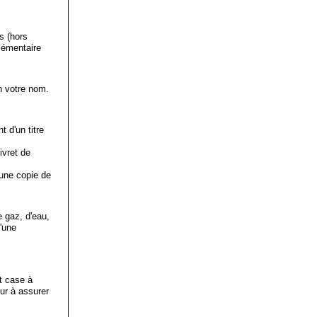
s (hors
lémentaire
n votre nom.
t d'un titre
ivret de
 une copie de
e gaz, d'eau,
d'une
et case à
ur à assurer