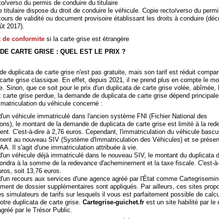
to/verso du permis de conduire du titulaire
 titulaire dispose du droit de conduire le véhicule. Copie recto/verso du perm
ours de validité ou document provisoire établissant les droits à conduire (déc
ût 2017).
at de conformite
si la carte grise est étrangère
DE CARTE GRISE : QUEL EST LE PRIX ?
 duplicata de carte grise n'est pas gratuite, mais son tarif est réduit compa
arte grise classique. En effet, depuis 2021, il ne prend plus en compte le mo
e. Sinon, que ce soit pour le prix d'un duplicata de carte grise volée, abîmée,
x carte grise perdue, la demande de duplicata de carte grise dépend principal
matriculation du véhicule concerné :
d'un véhicule immatriculé dans l'ancien système FNI (Fichier National des
ons), le montant de la demande de duplicata de carte grise est limité à la re
nt. C'est-à-dire à 2,76 euros. Cependant, l'immatriculation du véhicule bascu
ent au nouveau SIV (Système d'Immatriculation des Véhicules) et se présen
A. Il s'agit d'une immatriculation attribuée à vie.
d'un véhicule déjà immatriculé dans le nouveau SIV, le montant du duplicata d
pondra à la somme de la redevance d'acheminement et la taxe fiscale. C'est-à-
ros, soit 13,76 euros.
d'un recours aux services d'une agence agréé par l'État comme Cartegriseminu
tement de dossier supplémentaires sont appliqués. Par ailleurs, ces sites prop
 simulateurs de tarifs sur lesquels il vous est parfaitement possible de calcu
tre duplicata de carte grise.
Cartegrise-guichet.fr
est un site habilité par le
 agréé par le Trésor Public.