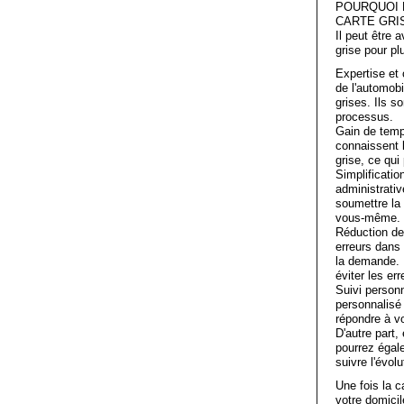
POURQUOI 
CARTE GRI
Il peut être
grise pour pl
Expertise et 
de l'automob
grises. Ils s
processus.
Gain de temp
connaissent 
grise, ce qui
Simplificati
administrativ
soumettre la
vous-même.
Réduction de
erreurs dans 
la demande. 
éviter les err
Suivi personn
personnalisé
répondre à v
D'autre part,
pourrez égal
suivre l'évolu
Une fois la c
votre domicil