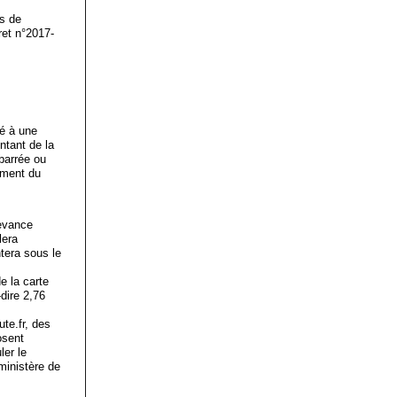
is de
ret n°2017-
ré à une
ntant de la
 barrée ou
ement du
devance
lera
tera sous le
e la carte
dire 2,76
te.fr, des
osent
ler le
 ministère de