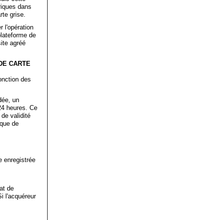
riques dans
te grise.
 l'opération
plateforme de
site agréé
DE CARTE
onction des
dée, un
24 heures. Ce
de validité
 que de
e enregistrée
at de
i l'acquéreur