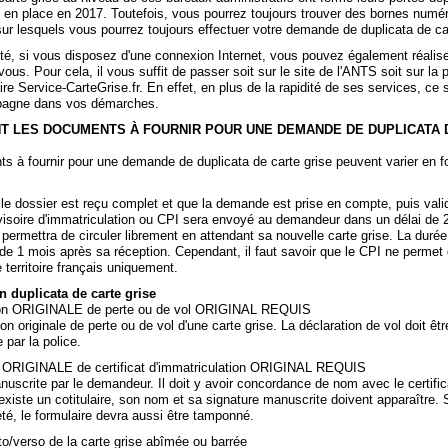
 en place en 2017. Toutefois, vous pourrez toujours trouver des bornes numé
ur lesquels vous pourrez toujours effectuer votre demande de duplicata de car
té, si vous disposez d'une connexion Internet, vous pouvez également réaliser
ous. Pour cela, il vous suffit de passer soit sur le site de l'ANTS soit sur la 
ire Service-CarteGrise.fr. En effet, en plus de la rapidité de ses services, ce 
agne dans vos démarches.
T LES DOCUMENTS À FOURNIR POUR UNE DEMANDE DE DUPLICATA 
s à fournir pour une demande de duplicata de carte grise peuvent varier en f
 le dossier est reçu complet et que la demande est prise en compte, puis vali
rovisoire d'immatriculation ou CPI sera envoyé au demandeur dans un délai de 
permettra de circuler librement en attendant sa nouvelle carte grise. La durée 
 de 1 mois après sa réception. Cependant, il faut savoir que le CPI ne permet
e territoire français uniquement.
 duplicata de carte grise
tion ORIGINALE de perte ou de vol ORIGINAL REQUIS
on originale de perte ou de vol d'une carte grise. La déclaration de vol doit êtr
par la police.
 ORIGINALE de certificat d'immatriculation ORIGINAL REQUIS
uscrite par le demandeur. Il doit y avoir concordance de nom avec le certific
 existe un cotitulaire, son nom et sa signature manuscrite doivent apparaître. S
té, le formulaire devra aussi être tamponné.
to/verso de la carte grise abîmée ou barrée