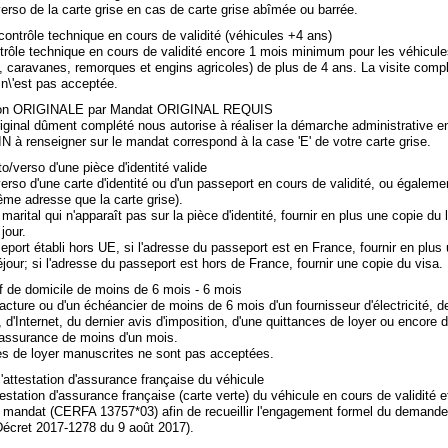
erso de la carte grise en cas de carte grise abîmée ou barrée.
contrôle technique en cours de validité (véhicules +4 ans)
trôle technique en cours de validité encore 1 mois minimum pour les véhicule
, caravanes, remorques et engins agricoles) de plus de 4 ans. La visite comp
n n\'est pas acceptée.
tion ORIGINALE par Mandat ORIGINAL REQUIS
iginal dûment complété nous autorise à réaliser la démarche administrative e
 à renseigner sur le mandat correspond à la case 'E' de votre carte grise.
to/verso d'une pièce d'identité valide
erso d'une carte d'identité ou d'un passeport en cours de validité, ou égalemen
ême adresse que la carte grise).
arital qui n'apparaît pas sur la pièce d'identité, fournir en plus une copie du l
jour.
port établi hors UE, si l'adresse du passeport est en France, fournir en plus
éjour; si l'adresse du passeport est hors de France, fournir une copie du visa.
tif de domicile de moins de 6 mois - 6 mois
acture ou d'un échéancier de moins de 6 mois d'un fournisseur d'électricité, d
 d'Internet, du dernier avis d'imposition, d'une quittances de loyer ou encore 
d'assurance de moins d'un mois.
es de loyer manuscrites ne sont pas acceptées.
l'attestation d'assurance française du véhicule
testation d'assurance française (carte verte) du véhicule en cours de validité 
e mandat (CERFA 13757*03) afin de recueillir l'engagement formel du demande
(Décret 2017-1278 du 9 août 2017).