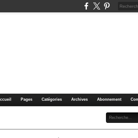
l'importation de véhicule 
de votre demande de carte 
 03 88 18
leur prix, importer le véhicule est une bonne solution. C
 vos questions au cours de l’acquisition de votre autom
 depuis l’Europe (l’import Allemagne, Italie, Belgique, …) 
ccueil
Pages
Catégories
Archives
Abonnement
Con