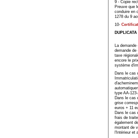
9 - Copie rec
Preuve que le
conduire en c
1278 du 9 ao
10-
Certific
DUPLICATA 
La demande de
demande de c
taxe régional
encore le pri
système d'im
Dans le cas 
Immatriculati
d'achemineme
automatiquem
type AA-123-A
Dans le cas 
grise corres
euros + 11 eu
Dans le cas 
frais de trai
également des
montant de vo
l'Intérieur et