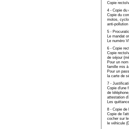
Copie recto/v
4 - Copie du 
Copie du con
motos, cyclo
anti-pollutio
5 - Procura
Le mandat or
Le numéro VIN
6 - Copie rec
Copie recto/v
de séjour (m
Pour un nom m
famille mis à 
Pour un passe
la carte de s
7 - Justifica
Copie d'une f
de téléphone,
attestation 
Les quittanc
8 - Copie de 
Copie de l'at
cocher sur l
le véhicule 