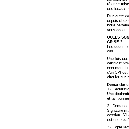
réforme mise
ces locaux, s
D'un autre cô
depuis chez v
notre partena
vous accomp
QUELS SON
GRISE ?
Les document
cas.
Une fois que
certificat p
document lui 
d'un CPI est
circuler sur l
Demander un
1 - Déclara
Une déclarati
et tamponnée 
2 - Demande
Signature man
cession. S'il
est une socié
3 - Copie rec