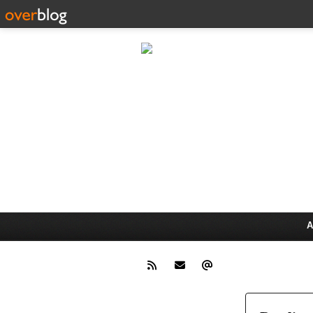
Le guide pour 
France-Suivi 
ANTS au 08 91
Pour acheter sa voiture au meil
auto, vous aidera a répondre à
faire pour importer un véhicule
A